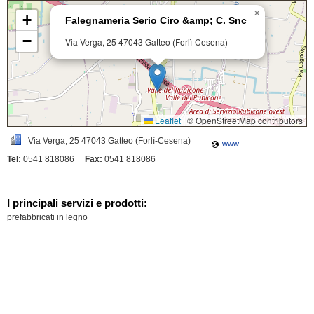
×
+
Falegnameria Serio Ciro &amp; C. Snc
−
Via Verga, 25
47043 Gatteo (Forlì-Cesena)
Leaflet
|
© OpenStreetMap contributors
Via Verga, 25
47043 Gatteo (Forlì-Cesena)
www
Tel:
0541 818086
Fax:
0541 818086
I principali servizi e prodotti:
prefabbricati in legno