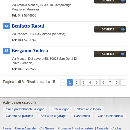
Via Antonio Meucci, 14
30010 Campolongo
Maggiore (Venezia)
Tel:
049 5848955
Benfatto Raoul
14
Via Padova, 1
30035 Mirano (Venezia)
Tel:
041 5701747
Bergamo Andrea
15
Via Maestri Del Lavoro 58,
30027 San Donà Di
Piave (Venezia)
Tel:
0421 222522
Pagina 1 di 8 - Risultati da 1 a 15
«
1
2
3
4
5
6
7
8
»
Aziende per categoria
Case prefabbricate in legno
Tetti in legno
Strutture in legno
Casette da giardino
Box auto e garage
Case mobili
Case in bioedilizia
Home
|
Cerca Aziende
|
Chi Siamo
|
Promuovi il nostro portale
|
Contatti
|
Cookie