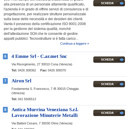
alla presenza di un personale altamente qualificato,
l'azienda è in grado di offrire servizi di consulenza e di
progettazione, per realizzare strutture personalizzate
sulla base delle necessità e dei desideri dei clienti.
Vanta il possesso della certificazione ISO 9001:2008
per la gestione del sistema qualità, nonché
dell'attestazione SOA che le consente di gestire
appalti pubblici. Tecnostrutture si è fatta carico...
Continua a leggere »
4 Emme Srl - C.ar.met Snc
6
Via Risorgimento, 27
30010 Cona (Venezia)
Tel:
0426 308362
Fax:
0426 308370
Airon Srl
7
Fondamenta S. Francesco, 7 /B
30015 Chioggia
(Venezia)
Tel:
041 5506513
Antica Murrina Veneziana S.r.l.
8
Lavorazione Minuterie Metalli
Via Battisti Cesare, 7
30030 Olmo (Venezia)