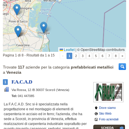
Leaflet
|
© OpenStreetMap contributors
Pagina 1 di 8 - Risultati da 1 a 15
«
1
2
3
4
5
6
7
8
»
Trovate
117
aziende per la categoria
prefabbricati metallici
a
Venezia
F.A.C.A.D
1
Via Rossa, 12 /B
30037 Scorzè (Venezia)
Tel:
041 447085
La F.A.C.A.D. Snc si è specializzata nella
Dove siamo
progettazione e nel montaggio di elementi di
Sito Web
carpenteria in acciaio ed in ferro; l'azienda, che ha
sede a Scorzè, in provincia di Venezia, effettua
Foto aziendali
realizzazioni di carpenteria industriale soprattutto per
quanto riguarda capannoni, serbatoi, impianti di