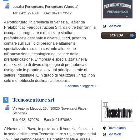
Località Portogruaro,
Portogruaro (Venezia)
Tel:
0421 271666
Fax:
0421 273512
A Portogruaro, in provincia di Venezia, l'azienda
Sito Web
Prefabbricati Ferrocostruzioni S.r.l. da oltre trent'anni si
occupa di progettare e realizzare strutture
prefabbricate destinate a diversi utilizzi, potendo
contare sull'ausilio di personale altamente
specializzato e su una costante attenzione
all'innovazione tecnologica nel settore della
prefabbricazione. L'impresa è specializzata nella
realizzazione di diverse tipologie di prefabbricato,
rivolgendo le proprie attenzioni principalmente al
settore industriale. È in grado di realizzare, infatti, non
solo monoblocchi destinati ad essere...
Continua a leggere »
Tecnostrutture srl
5
Via Antonio Meucci, 26 /I
30020 Noventa di Piave
(Venezia)
Tel:
0421 570970
Fax:
0421 570980
Dove siamo
A Noventa di Piave, in provincia di Venezia, è situata
la sede dell'impresa Tecnostrutture s.r.l, impegnata dal
Sito Web
1984 nel campo dell'edilizia prefabbricata e, grazie