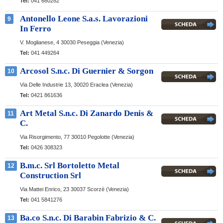
Tel:
041 680282
Antonello Leone S.a.s. Lavorazioni
9
In Ferro
V. Moglianese, 4
30030 Peseggia (Venezia)
Tel:
041 449264
Arcosol S.n.c. Di Guernier & Sorgon
10
Via Delle Industrie 13,
30020 Eraclea (Venezia)
Tel:
0421 861636
Art Metal S.n.c. Di Zanardo Denis &
11
C.
Via Risorgimento, 77
30010 Pegolotte (Venezia)
Tel:
0426 308323
B.m.c. Srl Bortoletto Metal
12
Construction Srl
Via Mattei Enrico, 23
30037 Scorzè (Venezia)
Tel:
041 5841276
Ba.co S.n.c. Di Barabin Fabrizio & C.
13