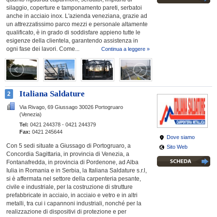
silaggio, coperture e tamponamento pareti, serbatoi
anche in acciaio inox. L'azienda veneziana, grazie ad
un attrezzatissimo parco mezzi e personale altamente
qualificato, è in grado di soddisfare appieno tutte le
esigenze della clientela, garantendo assistenza in
ogni fase dei lavori. Come...
Continua a leggere »
Italiana Saldature
2
Via Rivago, 69 Giussago
30026 Portogruaro
(Venezia)
Tel:
0421 244378 - 0421 244379
Fax:
0421 245644
Dove siamo
Con 5 sedi situate a Giussago di Portogruaro, a
Sito Web
Concordia Sagittaria, in provincia di Venezia, a
Fontanafredda, in provincia di Pordenone, ad Alba
Iulia in Romania e in Serbia, la Italiana Saldature s.r.l,
si è affermata nel settore della carpenteria pesante,
civile e industriale, per la costruzione di strutture
prefabbricate in acciaio, in acciaio e vetro e in altri
metalli, tra cui i capannoni industriali, nonché per la
realizzazione di dispositivi di protezione e per