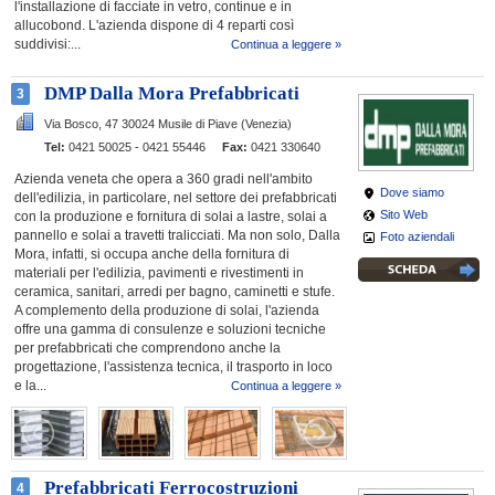
l'installazione di facciate in vetro, continue e in
allucobond. L'azienda dispone di 4 reparti così
suddivisi:...
Continua a leggere »
DMP Dalla Mora Prefabbricati
3
Via Bosco, 47
30024 Musile di Piave (Venezia)
Tel:
0421 50025 - 0421 55446
Fax:
0421 330640
Azienda veneta che opera a 360 gradi nell'ambito
Dove siamo
dell'edilizia, in particolare, nel settore dei prefabbricati
Sito Web
con la produzione e fornitura di solai a lastre, solai a
pannello e solai a travetti tralicciati. Ma non solo, Dalla
Foto aziendali
Mora, infatti, si occupa anche della fornitura di
materiali per l'edilizia, pavimenti e rivestimenti in
ceramica, sanitari, arredi per bagno, caminetti e stufe.
A complemento della produzione di solai, l'azienda
offre una gamma di consulenze e soluzioni tecniche
per prefabbricati che comprendono anche la
progettazione, l'assistenza tecnica, il trasporto in loco
e la...
Continua a leggere »
Prefabbricati Ferrocostruzioni
4